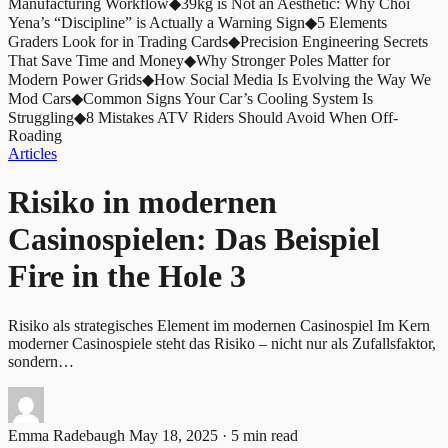
Manufacturing Workflow
◆
39kg is Not an Aesthetic: Why Choi
Yena’s “Discipline” is Actually a Warning Sign
◆
5 Elements
Graders Look for in Trading Cards
◆
Precision Engineering Secrets
That Save Time and Money
◆
Why Stronger Poles Matter for
Modern Power Grids
◆
How Social Media Is Evolving the Way We
Mod Cars
◆
Common Signs Your Car’s Cooling System Is
Struggling
◆
8 Mistakes ATV Riders Should Avoid When Off-
Roading
Articles
Risiko in modernen
Casinospielen: Das Beispiel
Fire in the Hole 3
Risiko als strategisches Element im modernen Casinospiel Im Kern
moderner Casinospiele steht das Risiko – nicht nur als Zufallsfaktor,
sondern…
Emma Radebaugh
May 18, 2025 · 5 min read