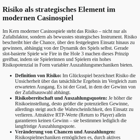
Risiko als strategisches Element im
modernen Casinospiel
Im Kern moderner Casinospiele steht das Risiko – nicht nur als
Zufallsfaktor, sondern als bewusstes strategisches Instrument. Risiko
beschreibt hier die Chance, über den festgelegten Einsatz hinaus zu
gewinnen, abhängig von der Dynamik des Spiels selbst. Gerade
slot-basierte Spiele wie Fire in the Hole 3 machen dieses Prinzip
greifbar, indem sie Spielerinnen und Spielern ein hohes
Risikopotenzial in Form variabler Auszahlungsmechaniken bieten.
Definition von Risiko:
Im Glücksspiel bezeichnet Risiko die
Unsicherheit über das tatsächliche Ergebnis im Vergleich zum
erwarteten Ausgang. Es ist der Grad, in dem der Gewinn von
der Zufallsauswahl abhängt.
Risikobereitschaft und Auszahlungsquoten:
Je höher die
Risikoeinstellung, desto größer die potenziellen Gewinne,
allerdings steigt auch die Wahrscheinlichkeit, den Einsatz zu
verlieren. Attraktive RTP-Werte (Return to Player) allein
garantieren keinen Gewinn – sie bestimmen lediglich die
langfristige Auszahlungsquote.
Veränderung von Chancen und Auszahlungen:
Risikospielmechaniken ermöglichen es, durch aktives