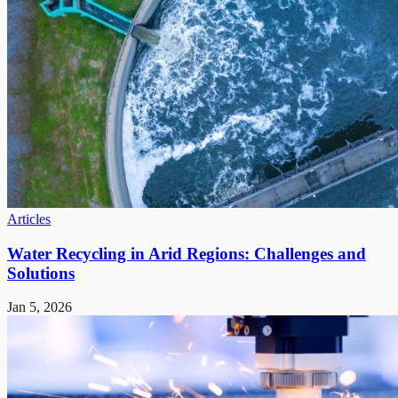
Articles
Water Recycling in Arid Regions: Challenges and
Solutions
Jan 5, 2026