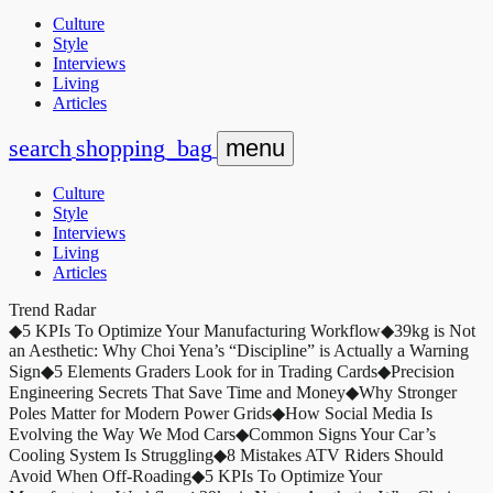
Culture
Style
Interviews
Living
Articles
search
shopping_bag
menu
Culture
Style
Interviews
Living
Articles
Trend Radar
◆
5 KPIs To Optimize Your Manufacturing Workflow
◆
39kg is Not
an Aesthetic: Why Choi Yena’s “Discipline” is Actually a Warning
Sign
◆
5 Elements Graders Look for in Trading Cards
◆
Precision
Engineering Secrets That Save Time and Money
◆
Why Stronger
Poles Matter for Modern Power Grids
◆
How Social Media Is
Evolving the Way We Mod Cars
◆
Common Signs Your Car’s
Cooling System Is Struggling
◆
8 Mistakes ATV Riders Should
Avoid When Off-Roading
◆
5 KPIs To Optimize Your