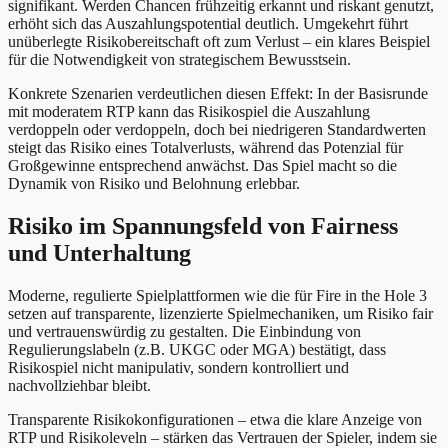
signifikant. Werden Chancen frühzeitig erkannt und riskant genutzt,
erhöht sich das Auszahlungspotential deutlich. Umgekehrt führt
unüberlegte Risikobereitschaft oft zum Verlust – ein klares Beispiel
für die Notwendigkeit von strategischem Bewusstsein.
Konkrete Szenarien verdeutlichen diesen Effekt: In der Basisrunde
mit moderatem RTP kann das Risikospiel die Auszahlung
verdoppeln oder verdoppeln, doch bei niedrigeren Standardwerten
steigt das Risiko eines Totalverlusts, während das Potenzial für
Großgewinne entsprechend anwächst. Das Spiel macht so die
Dynamik von Risiko und Belohnung erlebbar.
Risiko im Spannungsfeld von Fairness
und Unterhaltung
Moderne, regulierte Spielplattformen wie die für Fire in the Hole 3
setzen auf transparente, lizenzierte Spielmechaniken, um Risiko fair
und vertrauenswürdig zu gestalten. Die Einbindung von
Regulierungslabeln (z.B. UKGC oder MGA) bestätigt, dass
Risikospiel nicht manipulativ, sondern kontrolliert und
nachvollziehbar bleibt.
Transparente Risikokonfigurationen – etwa die klare Anzeige von
RTP und Risikoleveln – stärken das Vertrauen der Spieler, indem sie