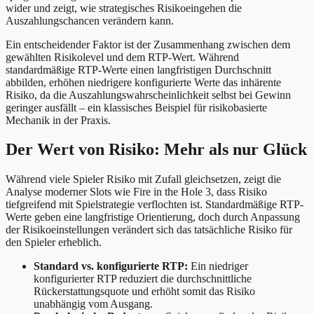
wider und zeigt, wie strategisches Risikoeingehen die
Auszahlungschancen verändern kann.
Ein entscheidender Faktor ist der Zusammenhang zwischen dem
gewählten Risikolevel und dem RTP-Wert. Während
standardmäßige RTP-Werte einen langfristigen Durchschnitt
abbilden, erhöhen niedrigere konfigurierte Werte das inhärente
Risiko, da die Auszahlungswahrscheinlichkeit selbst bei Gewinn
geringer ausfällt – ein klassisches Beispiel für risikobasierte
Mechanik in der Praxis.
Der Wert von Risiko: Mehr als nur Glück
Während viele Spieler Risiko mit Zufall gleichsetzen, zeigt die
Analyse moderner Slots wie Fire in the Hole 3, dass Risiko
tiefgreifend mit Spielstrategie verflochten ist. Standardmäßige RTP-
Werte geben eine langfristige Orientierung, doch durch Anpassung
der Risikoeinstellungen verändert sich das tatsächliche Risiko für
den Spieler erheblich.
Standard vs. konfigurierte RTP:
Ein niedriger
konfigurierter RTP reduziert die durchschnittliche
Rückerstattungsquote und erhöht somit das Risiko
unabhängig vom Ausgang.